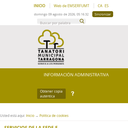
INICIO
Web de EMSERFUMT
CA
ES
domingo 09 agosto de 2026, 05:16:32
Sincronizar
INFORMACIÓN ADMINISTRATIVA
Obtener copia
auténtica
Usted está aquí:
Inicio
→
Política de cookies
SERVICIOS DE LA SEDE-E